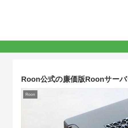
Roon公式の廉価版Roonサーバー：
Roon