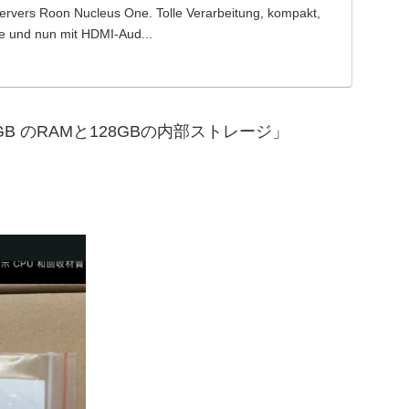
ervers Roon Nucleus One. Tolle Verarbeitung, kompakt,
se und nun mit HDMI-Aud...
サ、4GB のRAMと128GBの内部ストレージ」