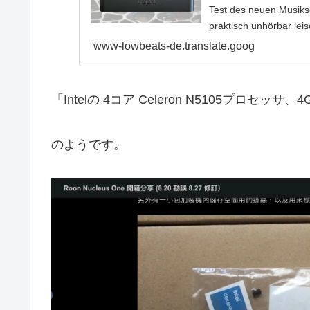
Test des neuen Musiks
praktisch unhörbar lei
www-lowbeats-de.translate.goog
「Intelの 4コア Celeron N5105プロセッ
のようです。