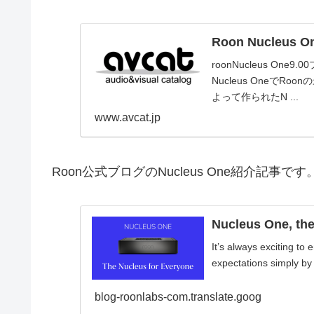
Roon Nucle
roonNucleus O
Nucleus OneでR
よって作られたN ...
www.avcat.jp
Roon公式ブログのNucleus One紹介記事で
Nucleus One, th
It’s always exciting to
expectations simply by e
blog-roonlabs-com.translate.goog