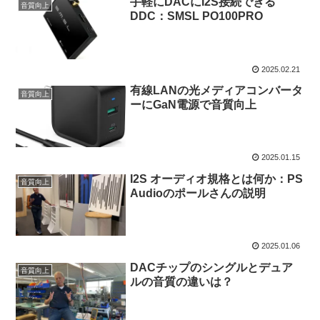
手軽にDACにI2S接続できる
音質向上
DDC：SMSL PO100PRO
2025.02.21
有線LANの光メディアコンバータ
音質向上
ーにGaN電源で音質向上
2025.01.15
I2S オーディオ規格とは何か：PS
音質向上
Audioのポールさんの説明
2025.01.06
DACチップのシングルとデュア
音質向上
ルの音質の違いは？