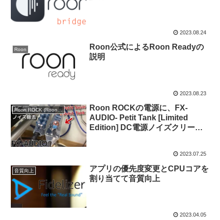
2023.08.24
Roon公式によるRoon Readyの
Roon
説明
2023.08.23
Roon ROCKの電源に、FX-
Roon ROCK (Roon Optimized Core Kit)
AUDIO- Petit Tank [Limited
Edition] DC電源ノイズクリーナ
ー・バルクキャパシタは安価で必
須のオーディオアクセサリー
2023.07.25
アプリの優先度変更とCPUコアを
音質向上
割り当てて音質向上
2023.04.05