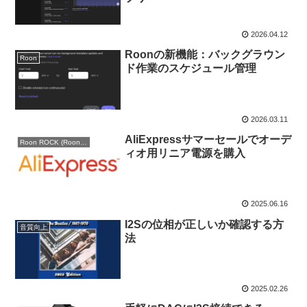
2026.04.12
Roonの新機能：バックグラウン
Roon
ド作業のスケジュール管理
2026.03.11
AliExpressサマーセールでオーデ
Roon ROCK (Roon Optimized Core Kit)
ィオ用リニア電源を購入
2025.06.16
I2Sの位相が正しいか確認する方
音質向上
法
2025.02.26