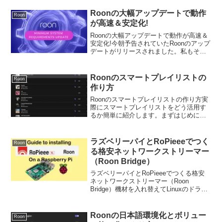
アルバムの編集も、タグもプレイリスト
もハートマークも新環境でフォルダの位
Roonの大幅アップデートで動作
Roon
置や名前が変わっ...
が高速＆安定化!
Roonの大幅アップデートで動作が高速＆
安定化!今朝予告されていたRoonのアップ
デートがリリースされました。私もそれ
ほど大きな変化があるのかそこまで期待
していなかったのですがはっきりと分か
るほど動作が高速＆安定化していて驚き
Roonのスマートプレイリストの
Roon
ました。Roo...
作り方
Roonのスマートプレイリストの作り方実
際にスマートプレイリストをどう活用す
るか簡単に紹介します。まずはじめに、
キュレーションについて理解しましょ
う。キュレーションとは、特定のテーマ
やジャンルに関連する情報を集め、整理
ラズベリーパイとRoPieeeでつく
Roon
し、提供するプロセスを...
る格安ネットワークストリーマー
（Roon Bridge）
ラズベリーパイとRoPieeeでつくる格安
ネットワークストリーマー（Roon
Bridge）機材を入れ替えてLinuxのドライ
バ互換の問題もなくなったので、以前か
ら興味のあったラズベリーパイを使った
Roon Bridgeを作ってみました。ラ...
Roonの日本語環境化とボリュー
Roon