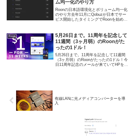
ム均一化のやり方
Roonの日本語環境化とボリューム均一化
のやり方去年11月にQobuzが日本でサー
ビス開始したタイミングでRoonを始めた
人が多くいらっしゃるようです。長く使
っている方には当たり前のことですが、
まず最初に設定しておいたほうがいいと
5月26日まで。11周年を記念して
Roon
思ったこと...
11週間（3ヶ月弱）のRoonがた
ったの1ドル！
5月26日まで。11周年を記念して11週間
（3ヶ月弱）のRoonがたったの1ドル！今
日11周年記念のメールが来ていてHPを確
認したらNucleus One & Nucleus Titanの
11%オフと合わせて毎年恒例のRoonお試
しキャンペ...
有線LANに光メディアコンバーターを導
入