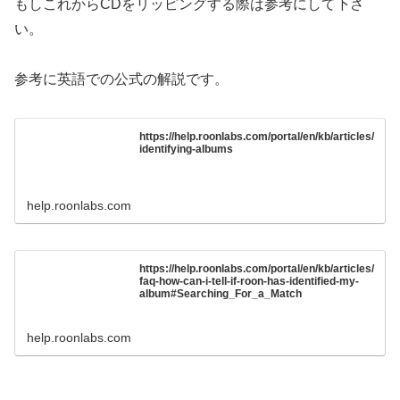
もしこれからCDをリッピングする際は参考にして下さ
い。
参考に英語での公式の解説です。
https://help.roonlabs.com/portal/en/kb/articles/
identifying-albums
help.roonlabs.com
https://help.roonlabs.com/portal/en/kb/articles/
faq-how-can-i-tell-if-roon-has-identified-my-
album#Searching_For_a_Match
help.roonlabs.com